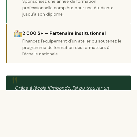
Sponsorisez une année de formation
professionnelle complète pour une étudiante
jusqu'à son diplôme.
2 000 $+ — Partenaire institutionnel
Financez l'équipement d'un atelier ou soutenez le
programme de formation des formateurs à
l'échelle nationale.
"
Grâce à l'école Kimbondo, j'ai pu trouver un
emploi dans un grand hôtel de Kinshasa. La
formation m'a donné confiance et les
compétences pour réussir.
Ancienne étudiante
AM
Promotion 2022 · Hôtel Pullman Kinshasa